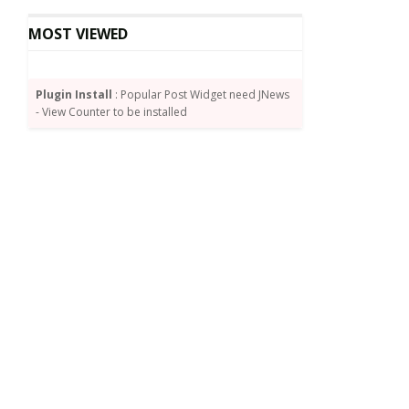
MOST VIEWED
Plugin Install
: Popular Post Widget need JNews
- View Counter to be installed