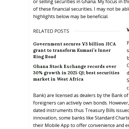
or selling securities in Ghana. My focus in t
of these financial securities. I may not be ab
highlights below may be beneficial.
RELATED POSTS
P
Government secures ¥3 billion JICA
grant to transform Kumasi’s Inner
Ring Road
b
C
Ghana Stock Exchange records over
d
30% growth in 2025 Q1; best securities
market in West Africa
S
c
Bank) are licensed as dealers by the Bank o
foreigners can actively own bonds. However
dated instruments thus Treasury Bills issued 
innovation, some banks like Standard Chart
their Mobile App to offer convenience and en