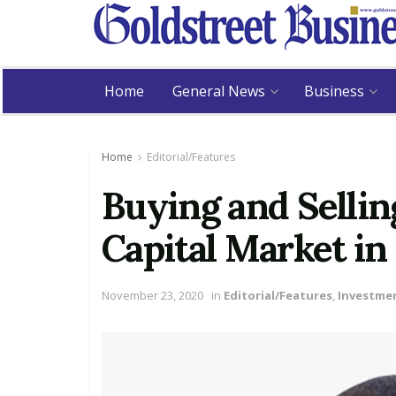
Home
General News
Business
Home
Editorial/Features
Buying and Sellin
Capital Market i
November 23, 2020
in
Editorial/Features
,
Investme