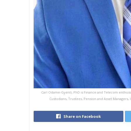
Carl Odame-Gyenti, PhD is Finance and Telecom enthusias
Custodians, Trustees, Pension and Asset Managers, I
Share on Facebook