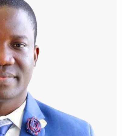
1
1
1
1
1
1
1
1
1
1
1
1
1
2
2
1
1
1
2
2
1
2
1
2
1
1
2
1
2
2
1
1
2
1
2
2
1
2
1
3
1
3
2
2
1
2
3
3
1
2
3
1
1
2
3
1
2
2
1
3
1
2
3
3
2
2
1
3
1
1
2
3
1
3
2
3
1
2
1
4
2
4
3
1
3
2
3
1
4
1
4
2
3
1
4
2
2
1
3
1
4
2
3
3
2
4
2
1
3
1
4
4
3
1
3
2
4
2
2
3
1
4
2
4
3
1
4
2
3
1
1
2
5
3
5
1
4
2
4
3
1
4
2
5
1
2
5
1
3
1
4
2
5
3
3
2
4
2
5
1
3
1
4
4
3
5
1
3
2
4
2
5
5
1
4
2
4
3
5
1
3
3
1
4
2
5
3
5
1
1
4
2
5
3
1
4
2
2
3
6
4
6
2
5
3
5
1
1
4
2
5
3
6
1
2
3
6
2
4
2
5
1
3
6
1
4
4
3
5
1
3
6
2
4
2
5
5
1
4
6
2
4
3
5
1
3
6
6
2
5
3
5
1
4
6
2
4
1
4
2
5
3
6
1
4
6
2
2
5
1
3
6
1
4
2
5
3
4
5
8
6
8
4
7
2
5
7
3
3
6
2
4
7
5
8
3
4
5
8
4
6
2
4
7
3
5
8
3
6
6
2
5
7
3
5
8
4
6
2
4
7
7
3
6
8
4
6
2
5
7
3
5
8
8
4
7
2
5
7
3
6
8
4
6
2
3
6
2
4
7
2
5
8
3
6
8
4
4
7
3
5
8
3
6
2
4
7
2
5
5
6
9
7
9
5
8
3
6
8
4
4
7
3
5
8
6
9
4
5
6
9
5
7
3
5
8
4
6
9
4
7
7
3
6
8
4
6
9
5
7
3
5
8
8
4
7
9
5
7
3
6
8
4
6
9
9
5
8
3
6
8
4
7
9
5
7
3
4
7
3
5
8
3
6
9
4
7
9
5
5
8
4
6
9
4
7
3
5
8
3
6
10
10
10
10
10
10
10
10
10
10
10
10
10
6
7
8
6
9
4
7
9
5
5
8
4
6
9
7
5
6
7
6
8
4
6
9
5
7
5
8
8
4
7
9
5
7
6
8
4
6
9
9
5
8
6
8
4
7
9
5
7
6
9
4
7
9
5
8
6
8
4
5
8
4
6
9
4
7
5
8
6
6
9
5
7
5
8
4
6
9
4
7
11
11
10
10
10
11
11
10
11
10
11
10
10
11
10
11
11
10
10
11
10
11
11
10
11
10
7
8
9
7
5
8
6
6
9
5
7
8
6
7
8
7
9
5
7
6
8
6
9
9
5
8
6
8
7
9
5
7
6
9
7
9
5
8
6
8
7
5
8
6
9
7
9
5
6
9
5
7
5
8
6
9
7
7
6
8
6
9
5
7
5
8
12
10
12
11
11
10
11
12
12
10
11
12
10
10
11
12
10
11
11
10
12
10
11
12
12
11
11
10
12
10
10
11
12
10
12
11
12
10
11
8
9
8
6
9
7
7
6
8
9
7
8
9
8
6
8
7
9
7
6
9
7
9
8
6
8
7
8
6
9
7
9
8
6
9
7
8
6
7
6
8
6
9
7
8
8
7
9
7
6
8
6
9
10
13
11
13
12
10
12
11
12
10
13
10
13
11
12
10
13
11
11
10
12
10
13
11
12
12
11
13
11
10
12
10
13
13
12
10
12
11
13
11
11
12
10
13
11
13
12
10
13
11
12
10
9
9
7
8
8
7
9
8
9
9
7
9
8
8
7
8
9
7
9
8
9
7
8
9
7
8
9
7
8
7
9
7
8
9
9
8
8
7
9
7
11
12
15
13
15
11
14
12
14
10
10
13
11
14
12
15
10
11
12
15
11
13
11
14
10
12
15
10
13
13
12
14
10
12
15
11
13
11
14
14
10
13
15
11
13
12
14
10
12
15
15
11
14
12
14
10
13
15
11
13
10
13
11
14
12
15
10
13
15
11
11
14
10
12
15
10
13
11
14
12
9
9
9
9
9
9
9
9
9
9
9
9
12
13
16
14
16
12
15
10
13
15
11
11
14
10
12
15
13
16
11
12
13
16
12
14
10
12
15
11
13
16
11
14
14
10
13
15
11
13
16
12
14
10
12
15
15
11
14
16
12
14
10
13
15
11
13
16
16
12
15
10
13
15
11
14
16
12
14
10
11
14
10
12
15
10
13
16
11
14
16
12
12
15
11
13
16
11
14
10
12
15
10
13
13
14
17
15
17
13
16
11
14
16
12
12
15
11
13
16
14
17
12
13
14
17
13
15
11
13
16
12
14
17
12
15
15
11
14
16
12
14
17
13
15
11
13
16
16
12
15
17
13
15
11
14
16
12
14
17
17
13
16
11
14
16
12
15
17
13
15
11
12
15
11
13
16
11
14
17
12
15
17
13
13
16
12
14
17
12
15
11
13
16
11
14
14
15
18
16
18
14
17
12
15
17
13
13
16
12
14
17
15
18
13
14
15
18
14
16
12
14
17
13
15
18
13
16
16
12
15
17
13
15
18
14
16
12
14
17
17
13
16
18
14
16
12
15
17
13
15
18
18
14
17
12
15
17
13
16
18
14
16
12
13
16
12
14
17
12
15
18
13
16
18
14
14
17
13
15
18
13
16
12
14
17
12
15
15
16
19
17
19
15
18
13
16
18
14
14
17
13
15
18
16
19
14
15
16
19
15
17
13
15
18
14
16
19
14
17
17
13
16
18
14
16
19
15
17
13
15
18
18
14
17
19
15
17
13
16
18
14
16
19
19
15
18
13
16
18
14
17
19
15
17
13
14
17
13
15
18
13
16
19
14
17
19
15
15
18
14
16
19
14
17
13
15
18
13
16
16
17
20
18
20
16
19
14
17
19
15
15
18
14
16
19
17
20
15
16
17
20
16
18
14
16
19
15
17
20
15
18
18
14
17
19
15
17
20
16
18
14
16
19
19
15
18
20
16
18
14
17
19
15
17
20
20
16
19
14
17
19
15
18
20
16
18
14
15
18
14
16
19
14
17
20
15
18
20
16
16
19
15
17
20
15
18
14
16
19
14
17