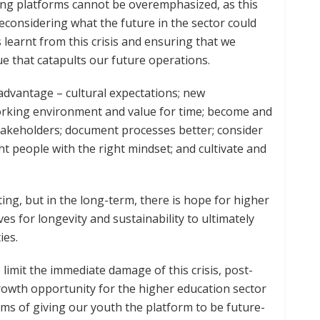
ning platforms cannot be overemphasized, as this
reconsidering what the future in the sector could
s learnt from this crisis and ensuring that we
ue that catapults our future operations.
advantage – cultural expectations; new
orking environment and value for time; become and
stakeholders; document processes better; consider
ght people with the right mindset; and cultivate and
ng, but in the long-term, there is hope for higher
es for longevity and sustainability to ultimately
ies.
limit the immediate damage of this crisis, post-
rowth opportunity for the higher education sector
rms of giving our youth the platform to be future-