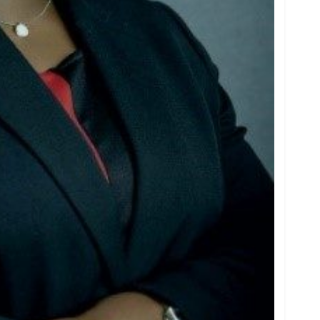
18
19
22
20
22
18
21
16
19
21
17
17
20
16
18
21
19
22
17
18
19
22
18
20
16
18
21
17
19
22
17
20
20
16
19
21
17
19
22
18
20
16
18
21
21
17
20
22
18
20
16
19
21
17
19
22
22
18
21
16
19
21
17
20
22
18
20
16
17
20
16
18
21
16
19
22
17
20
22
18
18
21
17
19
22
17
20
16
18
21
16
19
19
20
23
21
23
19
22
17
20
22
18
18
21
17
19
22
20
23
18
19
20
23
19
21
17
19
22
18
20
23
18
21
21
17
20
22
18
20
23
19
21
17
19
22
22
18
21
23
19
21
17
20
22
18
20
23
23
19
22
17
20
22
18
21
23
19
21
17
18
21
17
19
22
17
20
23
18
21
23
19
19
22
18
20
23
18
21
17
19
22
17
20
20
21
24
22
24
20
23
18
21
23
19
19
22
18
20
23
21
24
19
20
21
24
20
22
18
20
23
19
21
24
19
22
22
18
21
23
19
21
24
20
22
18
20
23
23
19
22
24
20
22
18
21
23
19
21
24
24
20
23
18
21
23
19
22
24
20
22
18
19
22
18
20
23
18
21
24
19
22
24
20
20
23
19
21
24
19
22
18
20
23
18
21
21
22
25
23
25
21
24
19
22
24
20
20
23
19
21
24
22
25
20
21
22
25
21
23
19
21
24
20
22
25
20
23
23
19
22
24
20
22
25
21
23
19
21
24
24
20
23
25
21
23
19
22
24
20
22
25
25
21
24
19
22
24
20
23
25
21
23
19
20
23
19
21
24
19
22
25
20
23
25
21
21
24
20
22
25
20
23
19
21
24
19
22
22
23
26
24
26
22
25
20
23
25
21
21
24
20
22
25
23
26
21
22
23
26
22
24
20
22
25
21
23
26
21
24
24
20
23
25
21
23
26
22
24
20
22
25
25
21
24
26
22
24
20
23
25
21
23
26
26
22
25
20
23
25
21
24
26
22
24
20
21
24
20
22
25
20
23
26
21
24
26
22
22
25
21
23
26
21
24
20
22
25
20
23
23
24
27
25
27
23
26
21
24
26
22
22
25
21
23
26
24
27
22
23
24
27
23
25
21
23
26
22
24
27
22
25
25
21
24
26
22
24
27
23
25
21
23
26
26
22
25
27
23
25
21
24
26
22
24
27
27
23
26
21
24
26
22
25
27
23
25
21
22
25
21
23
26
21
24
27
22
25
27
23
23
26
22
24
27
22
25
21
23
26
21
24
25
26
29
27
29
25
28
23
26
28
24
24
27
23
25
28
26
29
24
25
26
29
25
27
23
25
28
24
26
29
24
27
27
23
26
28
24
26
29
25
27
23
25
28
28
24
27
29
25
27
23
26
28
24
26
29
25
28
23
26
28
24
27
29
25
27
23
24
27
23
25
28
23
26
29
24
27
29
25
25
28
24
26
29
24
27
23
25
28
23
26
26
27
30
28
30
26
29
24
27
29
25
25
28
24
26
29
27
30
25
26
27
30
26
28
24
26
29
25
27
30
25
28
28
24
27
29
25
27
30
26
28
24
26
29
25
28
30
26
28
24
27
29
25
27
30
26
29
24
27
29
25
28
30
26
28
24
25
28
24
26
29
24
27
30
25
28
30
26
26
29
25
27
30
25
28
24
26
29
24
27
27
28
31
29
27
30
25
28
30
26
26
29
25
27
30
28
31
26
27
28
31
27
29
25
27
30
26
28
31
26
29
25
28
30
26
28
31
27
29
25
27
30
26
29
27
29
25
28
30
26
28
31
27
30
25
28
30
26
29
27
29
25
26
29
25
27
30
25
28
31
26
29
27
27
30
26
28
31
26
29
25
27
30
25
28
28
29
30
28
31
26
29
27
27
30
26
28
31
29
27
28
29
28
30
26
28
31
27
29
27
30
26
29
27
29
28
30
26
28
31
27
30
28
30
26
29
27
29
28
31
26
29
27
30
28
30
26
27
30
26
28
31
26
29
27
30
28
28
31
27
29
27
30
26
28
31
26
29
29
30
31
29
27
30
28
28
31
27
29
30
28
29
29
27
29
28
30
28
31
27
30
28
30
29
27
29
28
31
29
27
30
28
30
29
27
30
28
31
29
27
28
31
27
29
27
30
28
31
29
28
30
28
31
27
29
27
30
30
31
30
28
31
29
28
30
31
29
30
30
28
30
29
29
28
31
29
30
28
30
29
30
28
31
29
30
28
31
29
30
28
29
28
30
28
31
29
30
29
29
28
30
28
31
30
31
30
30
31
30
31
30
31
30
31
30
31
30
30
30
31
30
30
31
31
31
31
31
31
31
31