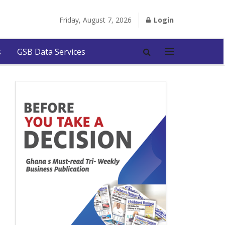
Friday, August 7, 2026
Login
s
GSB Data Services