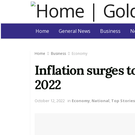
Home
General News
Business
N
Home
Business
Economy
Inflation surges 
2022
October 12, 2022
in
Economy
,
National
,
Top Stories