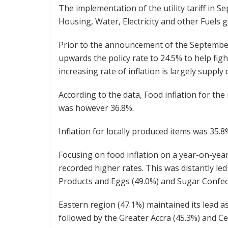
The implementation of the utility tariff in S
Housing, Water, Electricity and other Fuels 
Prior to the announcement of the September
upwards the policy rate to 24.5% to help fig
increasing rate of inflation is largely supply 
According to the data, Food inflation for t
was however 36.8%.
Inflation for locally produced items was 35.
Focusing on food inflation on a year-on-yea
recorded higher rates. This was distantly le
Products and Eggs (49.0%) and Sugar Confec
Eastern region (47.1%) maintained its lead as
followed by the Greater Accra (45.3%) and Ce