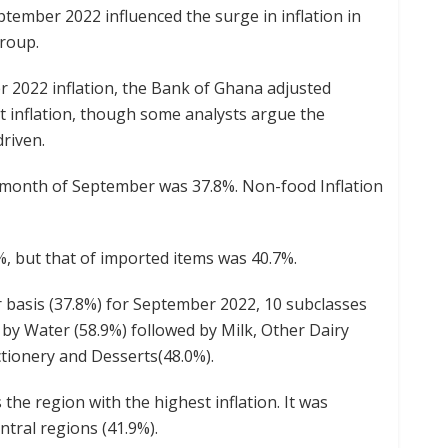
eptember 2022 influenced the surge in inflation in
group.
 2022 inflation, the Bank of Ghana adjusted
ht inflation, though some analysts argue the
driven.
he month of September was 37.8%. Non-food Inflation
8%, but that of imported items was 40.7%.
r basis (37.8%) for September 2022, 10 subclasses
d by Water (58.9%) followed by Milk, Other Dairy
tionery and Desserts(48.0%).
 the region with the highest inflation. It was
ntral regions (41.9%).