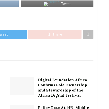
Tweet
weet
Share
Digital Foundation Africa
Confirms Sole Ownership
and Stewardship of the
Africa Digital Festival
Policy Rate At 14%: Middle