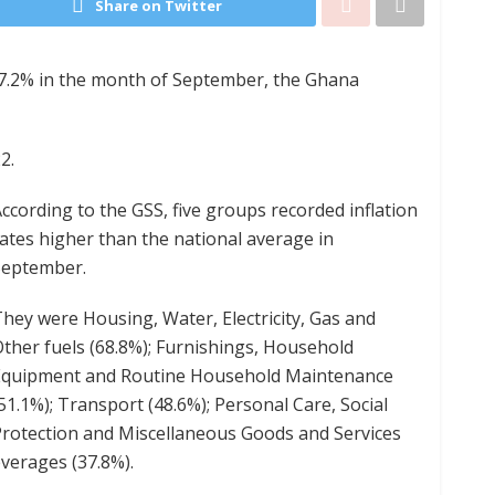
Share on Twitter
 37.2% in the month of September, the Ghana
2.
ccording to the GSS, five groups recorded inflation
ates higher than the national average in
September.
hey were Housing, Water, Electricity, Gas and
ther fuels (68.8%); Furnishings, Household
Equipment and Routine Household Maintenance
51.1%); Transport (48.6%); Personal Care, Social
rotection and Miscellaneous Goods and Services
verages (37.8%).