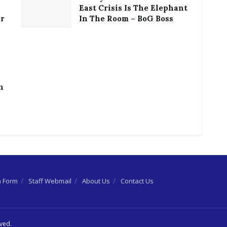
East Crisis Is The Elephant
or
In The Room – BoG Boss
h
n Form
Staff Webmail
About Us
Contact Us
rved.