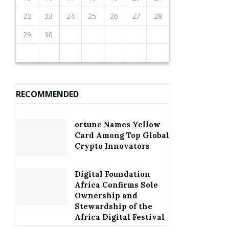
24
25
28
26
28
24
27
22
25
27
23
23
26
22
24
27
25
28
23
24
25
28
24
26
22
24
27
23
25
28
23
26
26
22
25
27
23
25
28
24
26
22
24
27
27
23
26
28
24
26
22
25
27
23
25
28
28
24
27
22
25
27
23
26
28
24
26
22
23
26
22
24
27
22
25
28
23
26
28
24
24
27
23
25
28
23
26
22
24
27
22
25
22
23
24
25
26
27
28
31
31
29
30
29
30
31
31
29
30
30
29
30
31
29
30
31
29
30
31
29
30
31
29
29
29
30
31
30
30
29
29
29
30
RECOMMENDED
ortune Names Yellow
Card Among Top Global
Crypto Innovators
Digital Foundation
Africa Confirms Sole
Ownership and
Stewardship of the
Africa Digital Festival