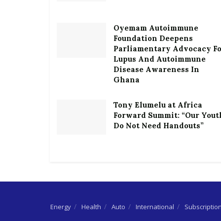
Oyemam Autoimmune
Foundation Deepens
Parliamentary Advocacy F
Lupus And Autoimmune
Disease Awareness In
Ghana
Tony Elumelu at Africa
Forward Summit: “Our Yout
Do Not Need Handouts”
Energy
Health
Auto
International
Subscriptio