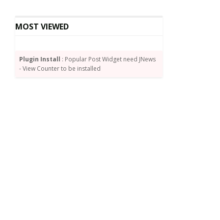
MOST VIEWED
Plugin Install
: Popular Post Widget need JNews
- View Counter to be installed