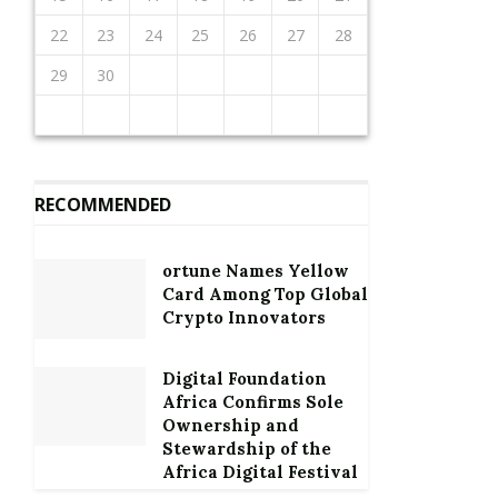
24
25
28
26
28
24
27
22
25
27
23
23
26
22
24
27
25
28
23
24
25
28
24
26
22
24
27
23
25
28
23
26
26
22
25
27
23
25
28
24
26
22
24
27
27
23
26
28
24
26
22
25
27
23
25
28
28
24
27
22
25
27
23
26
28
24
26
22
23
26
22
24
27
22
25
28
23
26
28
24
24
27
23
25
28
23
26
22
24
27
22
25
22
23
24
25
26
27
28
31
31
29
30
29
30
31
31
29
30
30
29
30
31
29
30
31
29
30
31
29
30
31
29
29
29
30
31
30
30
29
29
29
30
RECOMMENDED
ortune Names Yellow
Card Among Top Global
Crypto Innovators
Digital Foundation
Africa Confirms Sole
Ownership and
Stewardship of the
Africa Digital Festival