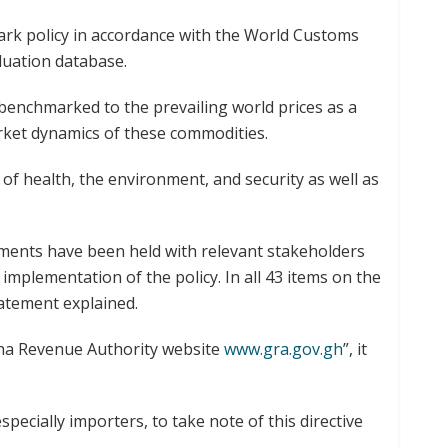
rk policy in accordance with the World Customs
aluation database.
 benchmarked to the prevailing world prices as a
rket dynamics of these commodities.
 of health, the environment, and security as well as
gements have been held with relevant stakeholders
implementation of the policy. In all 43 items on the
tatement explained.
Ghana Revenue Authority website
www.gra.gov.gh
”, it
ecially importers, to take note of this directive