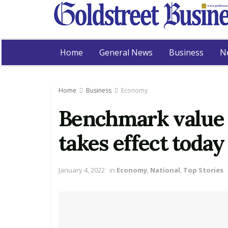
Home
General News
Business
N
Home
Business
Economy
Benchmark value s
takes effect today
January 4, 2022
in
Economy
,
National
,
Top Stories